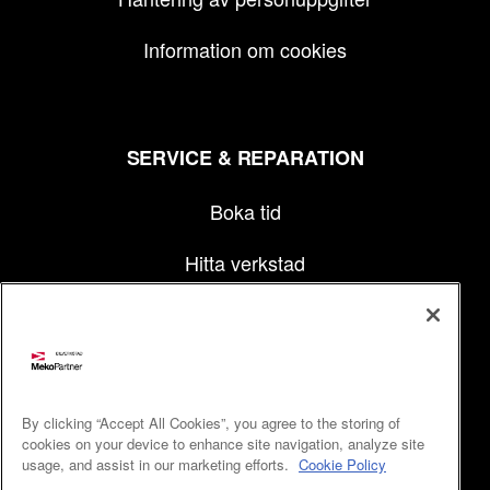
Information om cookies
SERVICE & REPARATION
Boka tid
Hitta verkstad
MEKOPARTNER
Kontakt
By clicking “Accept All Cookies”, you agree to the storing of
cookies on your device to enhance site navigation, analyze site
usage, and assist in our marketing efforts.
Cookie Policy