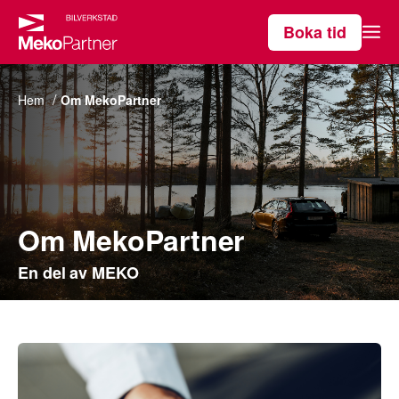
Boka tid
Våra tjänster
Hem
Om MekoPartner
Hitta verkstad
Om MekoPartner
Om MekoPartner
En del av MEKO