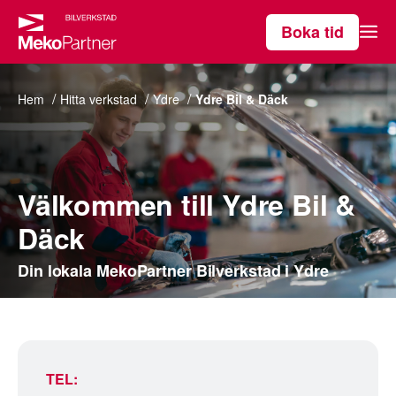
Boka tid
Våra tjänster
Hem
Hitta verkstad
Ydre
Ydre Bil & Däck
Hitta verkstad
Välkommen till Ydre Bil &
Om MekoPartner
Däck
Din lokala MekoPartner Bilverkstad i Ydre
TEL: