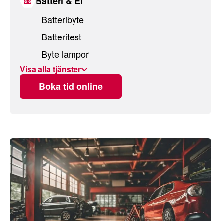
Batteri & El
Batteribyte
Batteritest
Byte lampor
Visa alla tjänster
Boka tid online