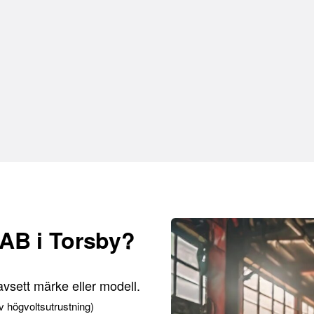
t AB i Torsby?
avsett märke eller modell.
v högvoltsutrustning)