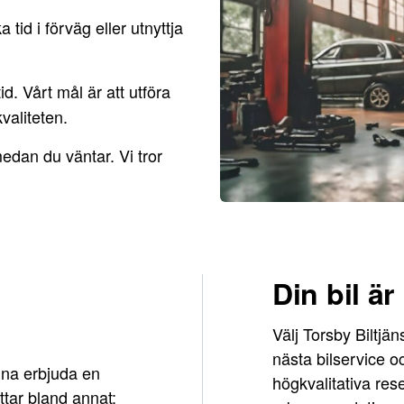
 tid i förväg eller utnyttja
id. Vårt mål är att utföra
valiteten.
edan du väntar. Vi tror
Din bil är
Välj Torsby Biltjä
nästa bilservice o
unna erbjuda en
högkvalitativa reser
attar bland annat: