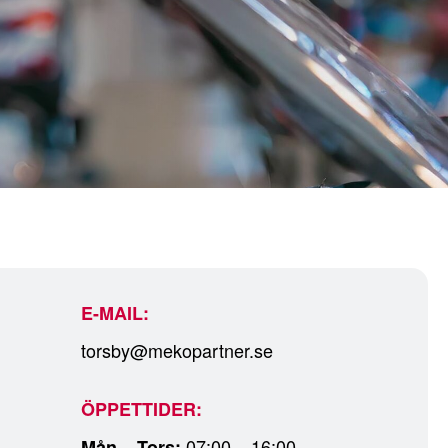
E-MAIL:
torsby@mekopartner.se
ÖPPETTIDER:
07:00 – 16:00
Mån – Tors: