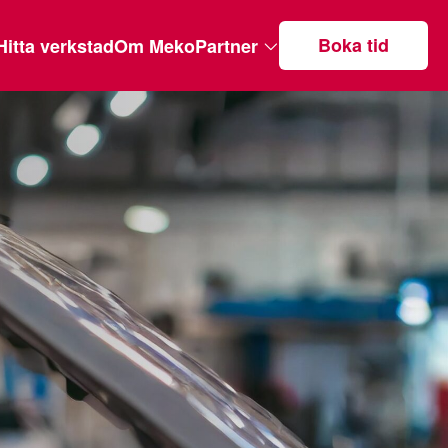
Boka tid
Hitta verkstad
Om MekoPartner