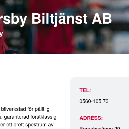
rsby Biltjänst AB
y
TEL:
0560-105 73
ilverkstad för pålitlig
du garanterad förstklassig
ADRESS:
er ett brett spektrum av
Bergebyvägen 29