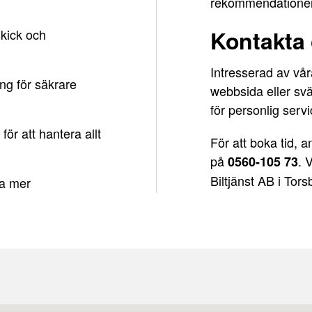
rekommendationer 
Kontakta 
skick och
Intresserad av våra
ng för säkrare
webbsida eller sv
för personlig servi
för att hantera allt
För att boka tid, 
på
. 
0560-105 73
Biltjänst AB i Tors
sa mer