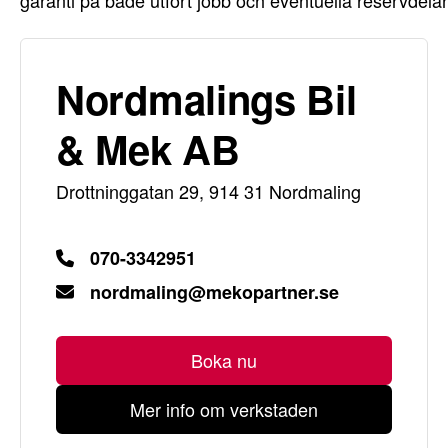
garanti på både utfört jobb och eventuella reservdelar
Nordmalings Bil
& Mek AB
Drottninggatan 29, 914 31 Nordmaling
070-3342951
nordmaling@mekopartner.se
Boka nu
Mer info om verkstaden