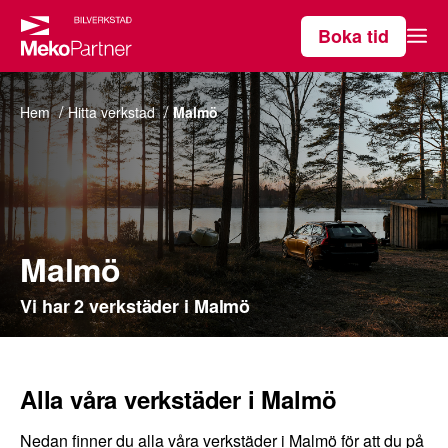
Boka tid
Våra tjänster
Hem
Hitta verkstad
Malmö
Hitta verkstad
Om MekoPartner
Malmö
Vi har 2 verkstäder i Malmö
Alla våra verkstäder i Malmö
Nedan finner du alla våra verkstäder i Malmö för att du på