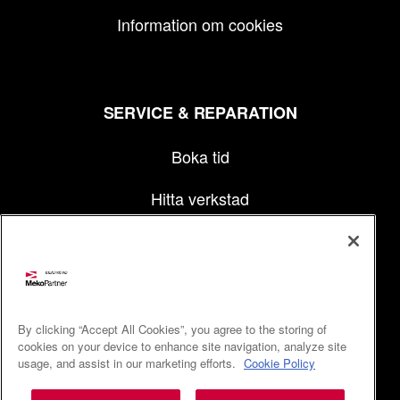
Information om cookies
SERVICE & REPARATION
Boka tid
Hitta verkstad
MEKOPARTNER
Kontakt
By clicking “Accept All Cookies”, you agree to the storing of
cookies on your device to enhance site navigation, analyze site
usage, and assist in our marketing efforts.
Cookie Policy