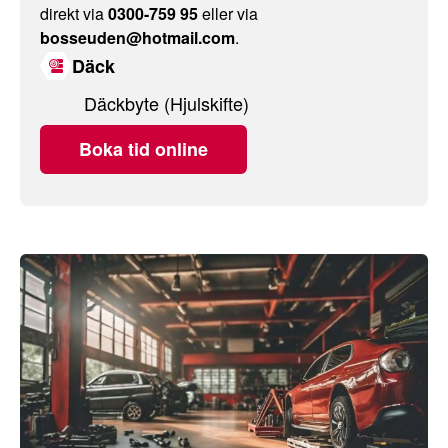
direkt via
0300-759 95
eller via
bosseuden@hotmail.com
.
Däck
Däckbyte (Hjulskifte)
Boka tid online