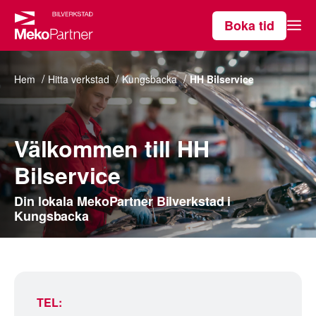
Boka tid
Våra tjänster
Hem
Hitta verkstad
Kungsbacka
HH Bilservice
Hitta verkstad
Välkommen till HH
Bilservice
Om MekoPartner
Din lokala MekoPartner Bilverkstad i
Kungsbacka
TEL: