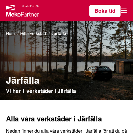
Boka tid
Våra tjänster
Hem
Hitta verkstad
Järfälla
Hitta verkstad
Om MekoPartner
Järfälla
Vi har 1 verkstäder i Järfälla
Alla våra verkstäder i Järfälla
Nedan finner du alla våra verkstäder i Järfälla för att du på