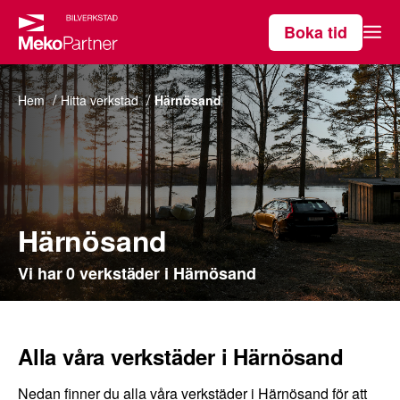
Boka tid
Våra tjänster
Hem
Hitta verkstad
Härnösand
Hitta verkstad
Om MekoPartner
Härnösand
Vi har 0 verkstäder i Härnösand
Alla våra verkstäder i Härnösand
Nedan finner du alla våra verkstäder i Härnösand för att