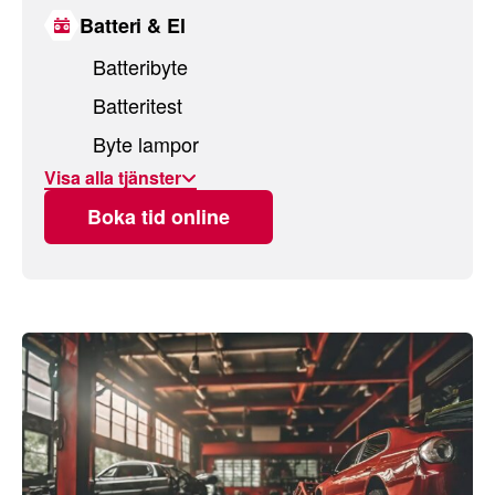
Batteri & El
Batteribyte
Batteritest
Byte lampor
Visa alla tjänster
Boka tid online