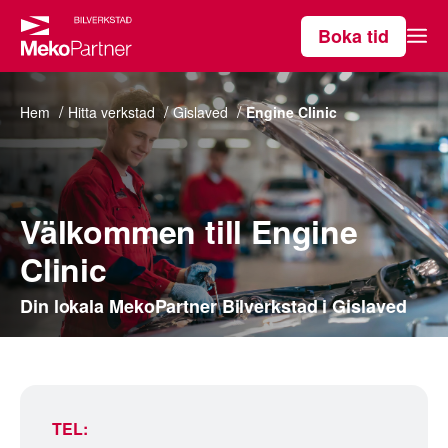
Boka tid
Våra tjänster
Hem
Hitta verkstad
Gislaved
Engine Clinic
Hitta verkstad
Välkommen till Engine
Om MekoPartner
Clinic
Din lokala MekoPartner Bilverkstad i Gislaved
TEL: