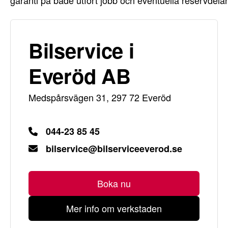
garanti på både utfört jobb och eventuella reservdelar
Bilservice i
Everöd AB
Medspårsvägen 31, 297 72 Everöd
044-23 85 45
bilservice@bilserviceeverod.se
Boka nu
Mer info om verkstaden