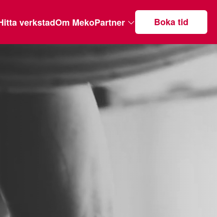
Boka tid
Hitta verkstad
Om MekoPartner