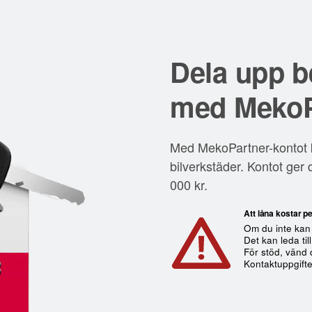
Dela upp b
med
MekoP
Med MekoPartner-kontot ka
bilverkstäder. Kontot ger d
000 kr.
Att låna kostar p
Om du inte kan 
Det kan leda ti
För stöd, vänd 
Kontaktuppgifte